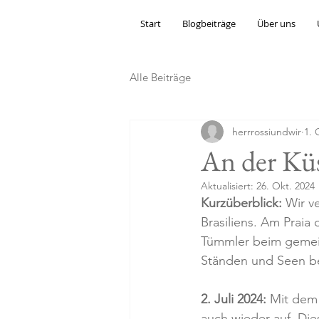
Start
Blogbeiträge
Über uns
Alle Beiträge
herrrossiundwir
1. 
An der Küs
Aktualisiert:
26. Okt. 2024
Kurzüberblick:
 Wir v
Brasiliens. Am Praia
Tümmler beim gemein
Ständen und Seen bev
2. Juli 2024:
 Mit dem
auch wieder auf. Di