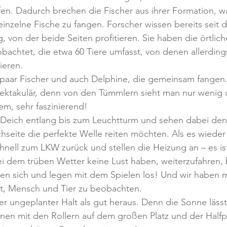
en. Dadurch brechen die Fischer aus ihrer Formation, w
 einzelne Fische zu fangen. Forscher wissen bereits seit 
, von der beide Seiten profitieren. Sie haben die örtlich
bachtet, die etwa 60 Tiere umfasst, von denen allerdings
ieren.
paar Fischer und auch Delphine, die gemeinsam fangen. 
pektakulär, denn von den Tümmlern sieht man nur wenig 
em, sehr faszinierend!
 Deich entlang bis zum Leuchtturm und sehen dabei den 
hseite die perfekte Welle reiten möchten. Als es wieder
hnell zum LKW zurück und stellen die Heizung an – es ist 
 dem trüben Wetter keine Lust haben, weiterzufahren, b
uen sich und legen mit dem Spielen los! Und wir haben 
t, Mensch und Tier zu beobachten.
ser ungeplanter Halt als gut heraus. Denn die Sonne lässt
nnen mit den Rollern auf dem großen Platz und der Half