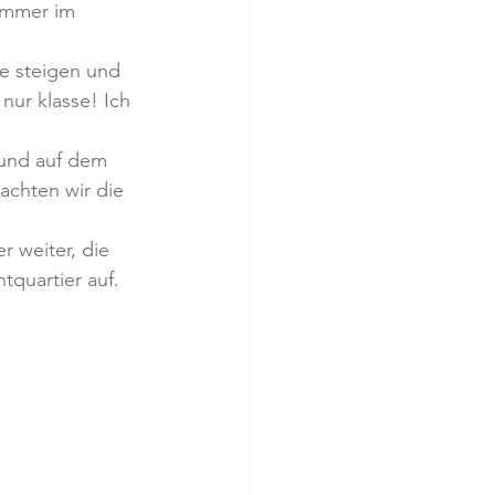
 immer im 
e steigen und 
nur klasse! Ich 
 und auf dem 
chten wir die 
r weiter, die 
tquartier auf. 