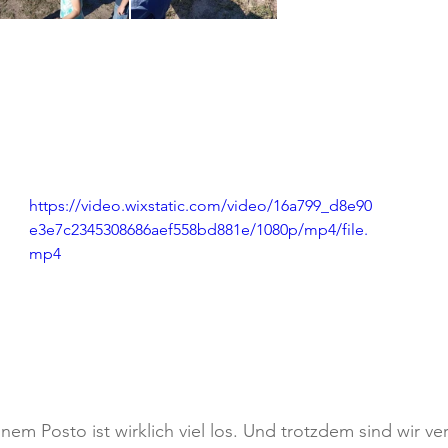
https://video.wixstatic.com/video/16a799_d8e90
e3e7c2345308686aef558bd881e/1080p/mp4/file.
mp4
inem Posto ist wirklich viel los. Und trotzdem sind wir ve