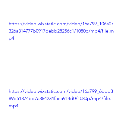
https://video.wixstatic.com/video/16a799_106a07
326a314777b0917debb28256c1/1080p/mp4/file.m
p4
https://video.wixstatic.com/video/16a799_6bdd3
89b51374bd7a384234f5ea914d0/1080p/mp4/file.
mp4