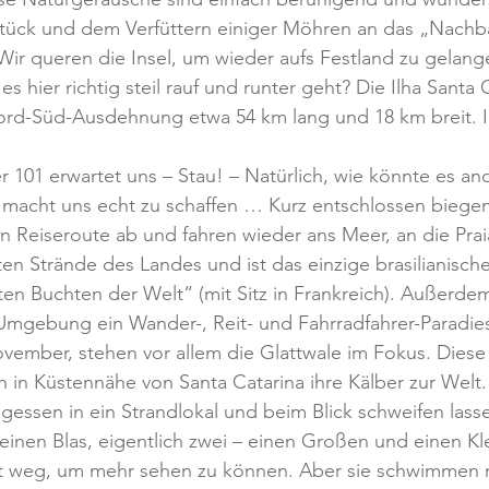
ück und dem Verfüttern einiger Möhren an das „Nachba
 Wir queren die Insel, um wieder aufs Festland zu gelange
s hier richtig steil rauf und runter geht? Die Ilha Santa C
ord-Süd-Ausdehnung etwa 54 km lang und 18 km breit. I
01 erwartet uns – Stau! – Natürlich, wie könnte es and
acht uns echt zu schaffen … Kurz entschlossen biegen 
n Reiseroute ab und fahren wieder ans Meer, an die Prai
sten Strände des Landes und ist das einzige brasilianisch
en Buchten der Welt“ (mit Sitz in Frankreich). Außerdem 
Umgebung ein Wander-, Reit- und Fahrradfahrer-Paradies.
vember, stehen vor allem die Glattwale im Fokus. Diese 
n in Küstennähe von Santa Catarina ihre Kälber zur Welt.
essen in ein Strandlokal und beim Blick schweifen lass
inen Blas, eigentlich zwei – einen Großen und einen Kle
eit weg, um mehr sehen zu können. Aber sie schwimmen n