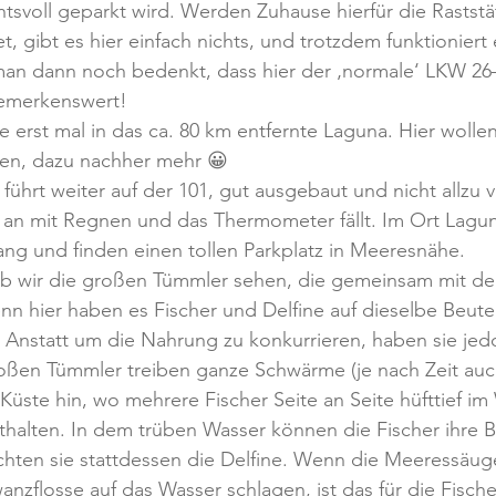
ichtsvoll geparkt wird. Werden Zuhause hierfür die Raststä
, gibt es hier einfach nichts, und trotzdem funktioniert 
an dann noch bedenkt, dass hier der ‚normale‘ LKW 26
bemerkenswert!
 erst mal in das ca. 80 km entfernte Laguna. Hier wollen
en, dazu nachher mehr 😀
führt weiter auf der 101, gut ausgebaut und nicht allzu vi
 an mit Regnen und das Thermometer fällt. Im Ort Lagun
ng und finden einen tollen Parkplatz in Meeresnähe.
ob wir die großen Tümmler sehen, die gemeinsam mit den
nn hier haben es Fischer und Delfine auf dieselbe Beut
 Anstatt um die Nahrung zu konkurrieren, haben sie jedo
oßen Tümmler treiben ganze Schwärme (je nach Zeit auc
üste hin, wo mehrere Fischer Seite an Seite hüfttief im
thalten. In dem trüben Wasser können die Fischer ihre B
hten sie stattdessen die Delfine. Wenn die Meeressäuge
anzflosse auf das Wasser schlagen, ist das für die Fische