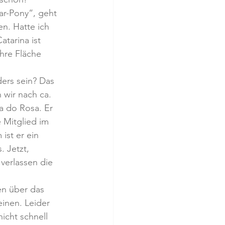
r-Pony“, geht 
n. Hatte ich 
atarina ist 
hre Fläche 
ers sein? Das 
wir nach ca. 
a do Rosa. Er 
e Mitglied im 
ist er ein 
 Jetzt, 
verlassen die 
en über das 
inen. Leider 
icht schnell 