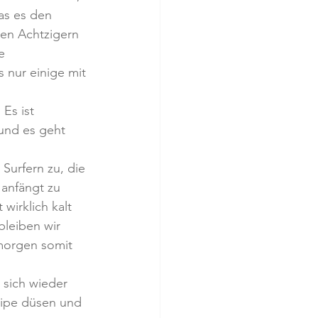
as es den 
den Achtzigern 
e 
 nur einige mit 
Es ist 
und es geht 
Surfern zu, die 
 anfängt zu 
wirklich kalt 
leiben wir 
morgen somit 
 sich wieder 
pipe düsen und 