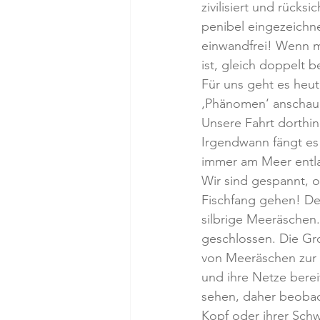
zivilisiert und rücks
penibel eingezeichnet
einwandfrei! Wenn m
ist, gleich doppelt 
Für uns geht es heute
‚Phänomen‘ anschau
Unsere Fahrt dorthin 
Irgendwann fängt es
immer am Meer entla
Wir sind gespannt, 
Fischfang gehen! De
silbrige Meeräschen.
geschlossen. Die Gr
von Meeräschen zur K
und ihre Netze berei
sehen, daher beobac
Kopf oder ihrer Schw