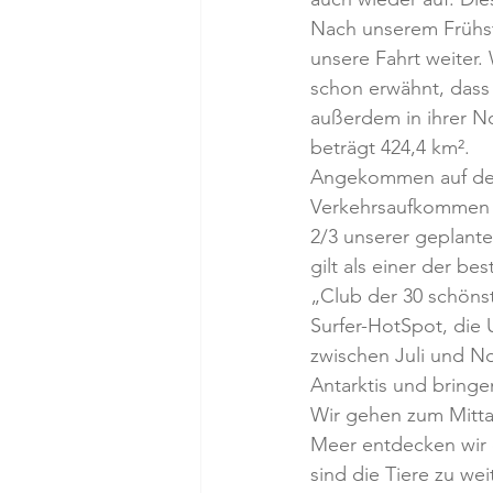
Nach unserem Frühst
unsere Fahrt weiter.
schon erwähnt, dass e
außerdem in ihrer N
beträgt 424,4 km².
Angekommen auf der 1
Verkehrsaufkommen m
2/3 unserer geplante
gilt als einer der be
„Club der 30 schönst
Surfer-HotSpot, die 
zwischen Juli und No
Antarktis und bringe
Wir gehen zum Mittag
Meer entdecken wir e
sind die Tiere zu w