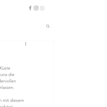
 Küste 
una die 
ervollen 
lassen. 
n mit diesem 
rschön!