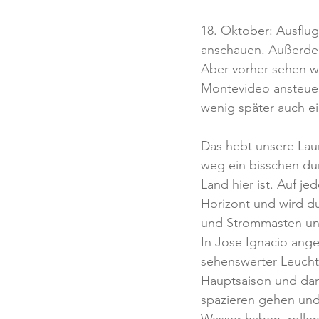
18. Oktober: Ausflu
anschauen. Außerdem 
Aber vorher sehen wir
Montevideo ansteuert
wenig später auch ei
Das hebt unsere Lau
weg ein bisschen dur
Land hier ist. Auf j
Horizont und wird du
und Strommasten und 
In Jose Ignacio ang
sehenswerter Leuchtt
Hauptsaison und da
spazieren gehen und 