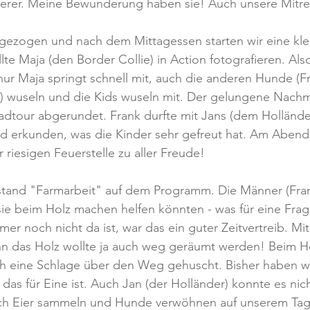
nterer. Meine Bewunderung haben sie! Auch unsere Mitre
ezogen und nach dem Mittagessen starten wir eine kl
te Maja (den Border Collie) in Action fotografieren. Also
ur Maja springt schnell mit, auch die anderen Hunde (Fri
) wuseln und die Kids wuseln mit. Der gelungene Nachmi
adtour abgerundet. Frank durfte mit Jans (dem Hollände
 erkunden, was die Kinder sehr gefreut hat. Am Abend
 riesigen Feuerstelle zu aller Freude!
stand "Farmarbeit" auf dem Programm. Die Männer (Fran
ie beim Holz machen helfen könnten - was für eine Frag
mer noch nicht da ist, war das ein guter Zeitvertreib. Mi
nn das Holz wollte ja auch weg geräumt werden! Beim H
h eine Schlage über den Weg gehuscht. Bisher haben wi
as für Eine ist. Auch Jan (der Holländer) konnte es nich
h Eier sammeln und Hunde verwöhnen auf unserem Tag