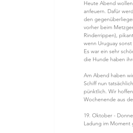
Heute Abend wollen w
anfeuern. Dafür werd
den gegenüberliegen
vorher beim Metzger 
Rinderrippen), pikan
wenn Uruguay sonst wir
Es war ein sehr schö
die Hunde haben ihr
Am Abend haben wir
Schiff nun tatsächli
pünktlich. Wir hoff
Wochenende aus dem
19. Oktober - Donne
Ladung im Moment ge