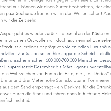
die Wellen mit einiger Kraft gegen die Felsen. Es ist lau
rand aus können wir einen Surfer beobachten, der einen
ein paar Seehunde können wir in den Wellen sehen! Au
 wir die Zeit sehr. 
esper geht es wieder zurück - diesmal an der Küste ent
sen mondänen Ort wollen wir doch auch einmal Live sehe
 Stadt ist allerdings geprägt von 
vielen edlen Luxushäus
dvillen. Zur Saison sollen hier sogar die Scheichs einfl
traßen unsicher machen. 600.000-700.000 Menschen besuch
r Hauptreisezeit Dezember bis März - ganz unvorstellba
 das Wahrzeichen von Punta del Este, die „Los Dedos“ (d
r breite und drei Meter hohe Steinskulptur in Form einer
e aus dem Sand emporragt - ein Denkmal für die Ertrun
etwas durch die Stadt und fahren dann in Richtung Heim
einfach nicht ab.