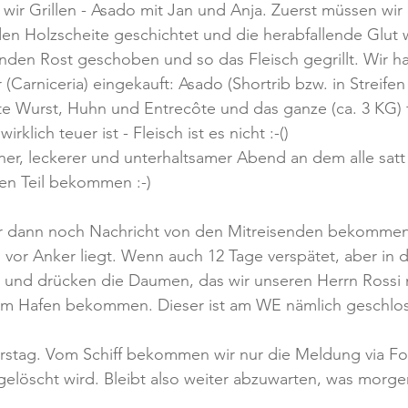
ir Grillen - Asado mit Jan und Anja. Zuerst müssen wir d
en Holzscheite geschichtet und die herabfallende Glut 
den Rost geschoben und so das Fleisch gegrillt. Wir ha
(Carniceria) eingekauft: Asado (Shortrib bzw. in Streifen
te Wurst, Huhn und Entrecôte und das ganze (ca. 3 KG) f
klich teuer ist - Fleisch ist es nicht :-()
ner, leckerer und unterhaltsamer Abend an dem alle satt
en Teil bekommen :-)
 dann noch Nachricht von den Mitreisenden bekommen,
ch vor Anker liegt. Wenn auch 12 Tage verspätet, aber in 
en und drücken die Daumen, das wir unseren Herrn Rossi
 Hafen bekommen. Dieser ist am WE nämlich geschlosse
rstag. Vom Schiff bekommen wir nur die Meldung via Fot
löscht wird. Bleibt also weiter abzuwarten, was morgen