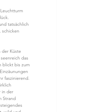
 Leuchtturm 
lück. 
und tatsächlich 
, schicken 
 der Küste 
 seenreich das 
 blickt bis zum 
h Einzäunungen 
r faszinierend. 
klich 
 in der 
 Strand 
nsteigendes 