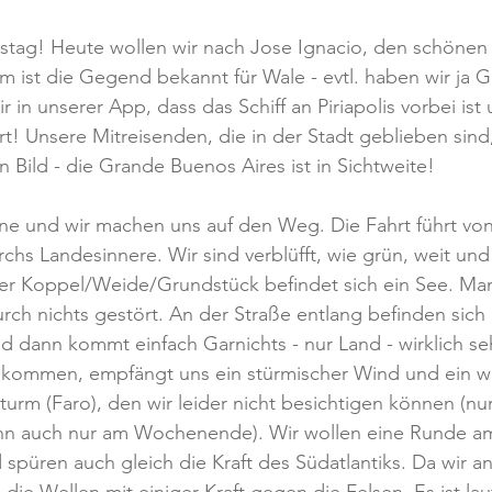
gstag! Heute wollen wir nach Jose Ignacio, den schönen
ist die Gegend bekannt für Wale - evtl. haben wir ja G
 in unserer App, dass das Schiff an Piriapolis vorbei ist 
! Unsere Mitreisenden, die in der Stadt geblieben sind
n Bild - die Grande Buenos Aires ist in Sichtweite!
ne und wir machen uns auf den Weg. Die Fahrt führt von
chs Landesinnere. Wir sind verblüfft, wie grün, weit und
eder Koppel/Weide/Grundstück befindet sich ein See. Man
rch nichts gestört. An der Straße entlang befinden sic
dann kommt einfach Garnichts - nur Land - wirklich seh
ekommen, empfängt uns ein stürmischer Wind und ein wir
urm (Faro), den wir leider nicht besichtigen können (nur
nn auch nur am Wochenende). Wir wollen eine Runde am
spüren auch gleich die Kraft des Südatlantiks. Da wir a