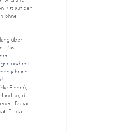
t, wild und 
 Ritt auf den 
ch ohne 
lang über 
n. Das 
ern, 
iegen und mit 
en jährlich 
r! 
ie Finger), 
 Hand an, die 
kenen. Danach 
at, Punta del 