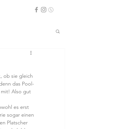
 ob sie gleich 
 denn das Pool-
mit! Also gut 
bwohl es erst 
rie sogar einen 
en Platscher 